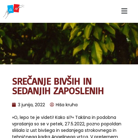
SREČANJE BIVŠIH IN
SEDANJIH ZAPOSLENIH
3 junija, 2022
Hiša kruha
»O, lepo te je videti! Kako si?« Takšna in podobna
vprašanja so se v petek, 27.5.2022, pozno popoldan
slišala iz ust bivšega in sedanjega strokovnega in
tehničnega kadra Angelinega vrtca. V prešernem