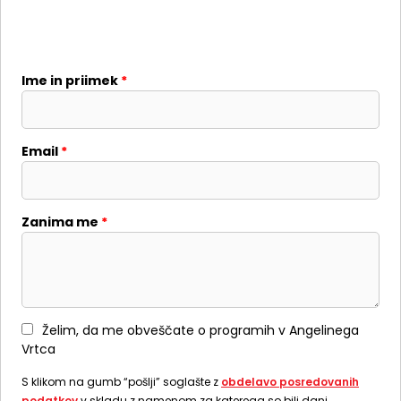
Ime in priimek
*
Email
*
Zanima me
*
Želim, da me obveščate o programih v Angelinega
Vrtca
S klikom na gumb “pošlji” soglašte z
obdelavo posredovanih
podatkov
v skladu z namenom za katerega so bili dani.