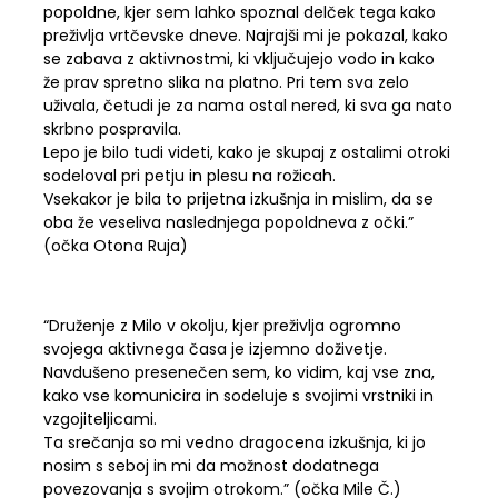
popoldne, kjer sem lahko spoznal delček tega kako
preživlja vrtčevske dneve. Najrajši mi je pokazal, kako
se zabava z aktivnostmi, ki vključujejo vodo in kako
že prav spretno slika na platno. Pri tem sva zelo
uživala, četudi je za nama ostal nered, ki sva ga nato
skrbno pospravila.
Lepo je bilo tudi videti, kako je skupaj z ostalimi otroki
sodeloval pri petju in plesu na rožicah.
Vsekakor je bila to prijetna izkušnja in mislim, da se
oba že veseliva naslednjega popoldneva z očki.”
(očka Otona Ruja)
“Druženje z Milo v okolju, kjer preživlja ogromno
svojega aktivnega časa je izjemno doživetje.
Navdušeno presenečen sem, ko vidim, kaj vse zna,
kako vse komunicira in sodeluje s svojimi vrstniki in
vzgojiteljicami.
Ta srečanja so mi vedno dragocena izkušnja, ki jo
nosim s seboj in mi da možnost dodatnega
povezovanja s svojim otrokom.” (očka Mile Č.)