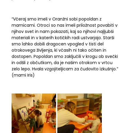
“Včeraj smo imeli v Oranžni sobi popoldan z
mamicami. Otroci so nas imeli priložnost povabiti v
njihov svet in nam pokazati, kaj so njihovi najljubši
materiali in v katerih kotičkih radi ustvarjajo. Starši
smo lahko dobili dragocen vpogled v tisti del
otrokovega življenja, ki včasih ni tako očiten in
dostopen. Popoldan smo zaključili v krogu ob svečki
in odšli z občutkom, da je našim otrokom v vrtcu
zelo lepo. Hvala vzgojiteljicam za čudovito izkušnjo.”
(mami Iris)