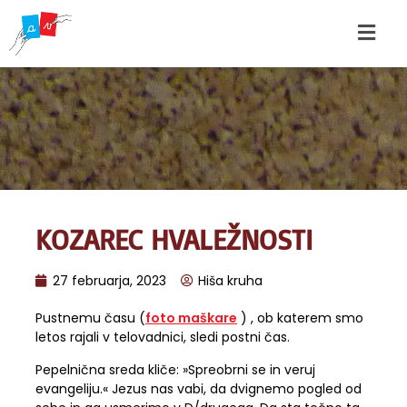
KOZAREC HVALEŽNOSTI
27 februarja, 2023
Hiša kruha
Pustnemu času (
foto maškare
) , ob katerem smo
letos rajali v telovadnici, sledi postni čas.
Pepelnična sreda kliče: »Spreobrni se in veruj
evangeliju.« Jezus nas vabi, da dvignemo pogled od