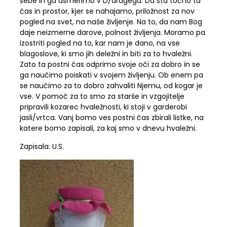
sebe in ga usmerimo v D/drugega. Da sta točno ta
čas in prostor, kjer se nahajamo, priložnost za nov
pogled na svet, na naše življenje. Na to, da nam Bog
daje neizmerne darove, polnost življenja. Moramo pa
izostriti pogled na to, kar nam je dano, na vse
blagoslove, ki smo jih deležni in biti za to hvaležni.
Zato ta postni čas odprimo svoje oči za dobro in se
ga naučimo poiskati v svojem življenju. Ob enem pa
se naučimo za to dobro zahvaliti Njemu, od kogar je
vse. V pomoč za to smo za starše in vzgojitelje
pripravili kozarec hvaležnosti, ki stoji v garderobi
jasli/vrtca. Vanj bomo ves postni čas zbirali listke, na
katere bomo zapisali, za kaj smo v dnevu hvaležni.
Zapisala: U.S.