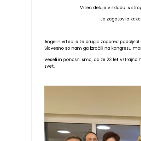
Vrtec deluje v skladu s strog
Je zagotovilo kako
Angelin vrtec je že drugič zapored podaljšal c
Slovesno so nam ga izročili na kongresu mont
Veseli in ponosni smo, da že 23 let vztrajno
svet.