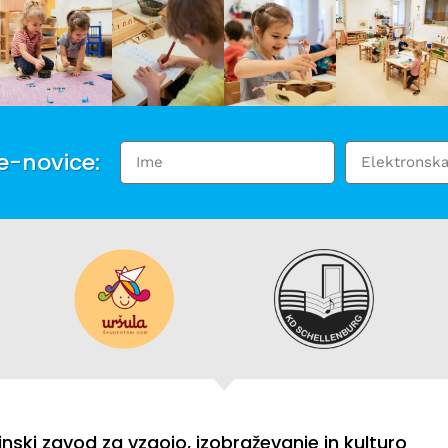
 e-novice:
inski zavod za vzgojo, izobraževanje in kulturo