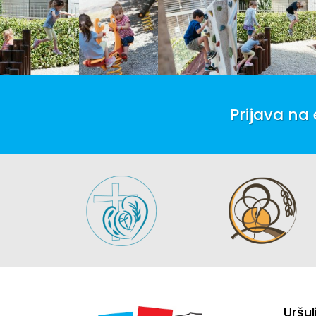
Prijava na
Uršul