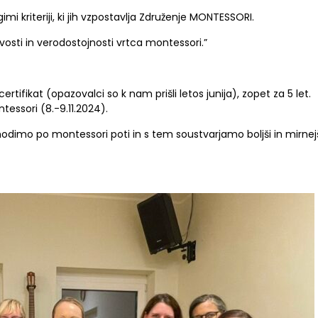
imi kriteriji, ki jih vzpostavlja Združenje MONTESSORI.
vosti in verodostojnosti vrtca montessori.”
ertifikat (opazovalci so k nam prišli letos junija), zopet za 5 let.
essori (8.-9.11.2024).
 hodimo po montessori poti in s tem soustvarjamo boljši in mirnej