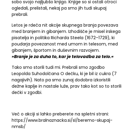
sobo svojo najljubšo knjigo. Knjige so si ostali otroci
ogledali, prelistali, nekaj pa smo jih tudi skupaj
prebrali.
Letos je rdeča nit akcije skupnega branja povezava
med branjem in gibanjem. Izhodišče je misel irskega
pisatelja in politika Richarda Steela (1672–1729), ki
poudarja povezanost med umom in telesom, med
gibanjem, športom in duševnim razvojem.
»Branje je za duha to, kar je telovadba za telo.«
Tako smo storili tudi mi. Prebrali smo zgodbo
Leopolda Suhodolčana O dečku, ki je bil iz cukra (7
nagajivih). Nato pa smo zunaj dodobra izkoristili
dežne kaplje in nastale luže, prav tako kot so to storili
dečki v zgodbi.
Več o akciji si lahko preberete na spletni strani:
https://www.bralnaznacka.si/sl/beremo-skupaj-
nmsb/