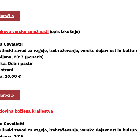
aročilo
okove verske zmožnosti
(opis izkušnje)
a Cavaletti
ulinski zavod za vzgojo, izobraževanje, versko dejavnost in kultur
ljana, 2017 (ponatis)
ka: Dobri pastir
 strani
a: 20,00 €
aročilo
dovina božjega kraljestva
a Cavalletti
ulinski zavod za vzgojo, izobraževanje, versko dejavnost in kultur
bljana, 2015