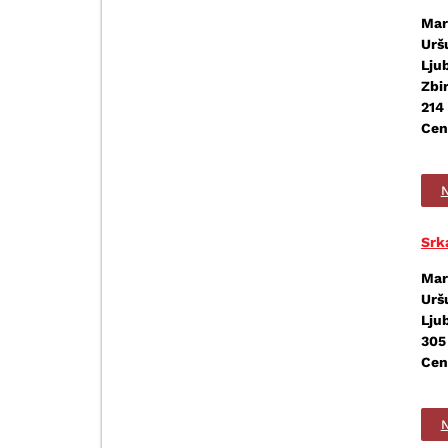
Mar
Urš
Lju
Zbi
214 
Cen
N
Srk
Mar
Urš
Lju
305
Cen
N