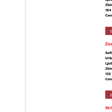
Zbir
184
Cen
N
Živa
Sofi
Urš
Lju
Zbi
122 
Cen
N
Skr