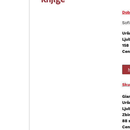
Dobr
Sof
Urš
Lju
158 
Cen
N
Sku
Gia
Urš
Lju
Zbir
88 
Cen