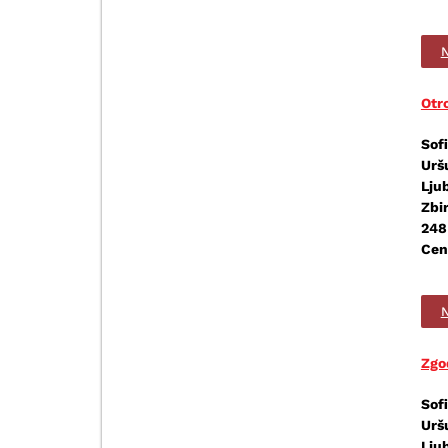
N
Otr
Sofi
Urš
Ljub
Zbir
248
Cen
N
Zgo
Sofi
Urš
Lju