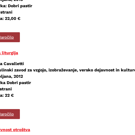
ka: Dobri pastir
 strani
a: 22,00 €
aročilo
 liturgija
a Cavalletti
ulinski zavod za vzgojo, izobraževanje, versko dejavnost in kultur
bljana, 2012
rka Dobri pastir
strani
a: 22 €
aročilo
ivnost otroštva