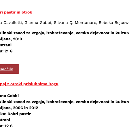
i pastir in otrok
ia Cavalletti, Gianna Gobbi, Silvana Q. Montanaro, Rebeka Rojcewi
ulinski zavod za vzgojo, izobraževanje, versko dejavnost in kultur
bljana, 2019
strani
a: 21 €
aročilo
paj z otroki prisluhnimo Bogu
nna Gobbi
ulinski zavod za vzgojo, izobraževanje, versko dejavnost in kultur
bljana, 2006 in 2012
ka: Dobri pastir
strani
a: 12 €