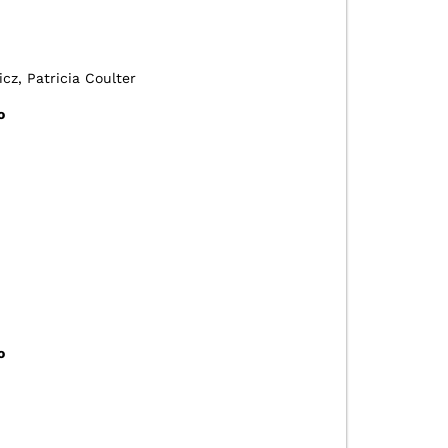
cz, Patricia Coulter
o
o