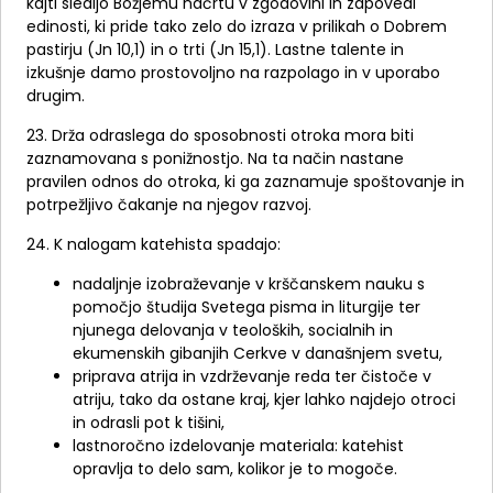
kajti sledijo Božjemu načrtu v zgodovini in zapovedi
edinosti, ki pride tako zelo do izraza v prilikah o Dobrem
pastirju (Jn 10,1) in o trti (Jn 15,1). Lastne talente in
izkušnje damo prostovoljno na razpolago in v uporabo
drugim.
23. Drža odraslega do sposobnosti otroka mora biti
zaznamovana s ponižnostjo. Na ta način nastane
pravilen odnos do otroka, ki ga zaznamuje spoštovanje in
potrpežljivo čakanje na njegov razvoj.
24. K nalogam katehista spadajo:
nadaljnje izobraževanje v krščanskem nauku s
pomočjo študija Svetega pisma in liturgije ter
njunega delovanja v teoloških, socialnih in
ekumenskih gibanjih Cerkve v današnjem svetu,
priprava atrija in vzdrževanje reda ter čistoče v
atriju, tako da ostane kraj, kjer lahko najdejo otroci
in odrasli pot k tišini,
lastnoročno izdelovanje materiala: katehist
opravlja to delo sam, kolikor je to mogoče.