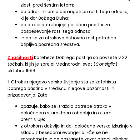
zlasti pred šestim letom;
da odrasli morejo pomagati pri rasti tega odnosa,
ki je dar Božjega Duha;
da otroci potrebujejo poseben prostor za
pospeševanje rasti tega odnosa;
in da so za otrokovo duhovno rast potrebna
otipljiva posredna sredstva.
Značilnosti
Kateheze Dobrega pastirja so povzete v 32
točkah, ki jih je sprejel Mednarodni svet (
Consiglio
)
oktobra 1996:
1. Otrok in njegovo versko življenje sta za katehista
Dobrega pastirja v središču njegove pozornosti in
prizadevanja. Zato:
opazuje, kako se izražajo potrebe otroka v
določenem starostnem obdobju in o tem
premišljuje;
z otrokom doživlja in deli določeno versko izkušnjo v
skladu z besedami evangelija: »Če se ne
spreobrnete in ne postanete kakor otroci, nikakor