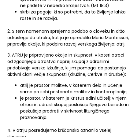
ne pridete v nebeško kraljestvo!« (Mt 18,3)
skrbi za pogoje, ki so potrebni, da to življenje lahko
raste in se razvija.
2. S tem namenom sprejema podobo o človeku in držo
odraslega do otroka, kot ju je opredelila Maria Montessori;
pripravlja okolje, ki podpira razvoj verskega življenja: atrij.
3. ATRIJ je pripravljeno okolje in skupnost, v kateri otroci
od zgodnjega otroštva naprej skupaj z odraslimi
pridobivajo versko izkušnjo, ki jim pomaga, da postanejo
aktivni člani večje skupnosti (družine, Cerkve in družbe):
atrij je prostor molitve, v katerem delo in učenje
sama po sebi postaneta molitev in kontemplacija;
je prostor, v katerem je Kristus edini učitelj; v njem
otroci in odrasli skupaj poslušajo Njegovo besedo in
poskušajo prodreti v skrivnost liturgičnega
praznovanja.
4. V atriju posredujemo krščansko oznanilo vselej
slovesno.