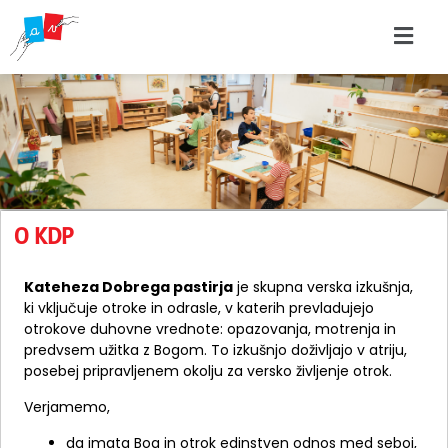
O KDP
Kateheza Dobrega pastirja
je skupna verska izkušnja,
ki vključuje otroke in odrasle, v katerih prevladujejo
otrokove duhovne vrednote: opazovanja, motrenja in
predvsem užitka z Bogom. To izkušnjo doživljajo v atriju,
posebej pripravljenem okolju za versko življenje otrok.
Verjamemo,
da imata Bog in otrok edinstven odnos med seboj,