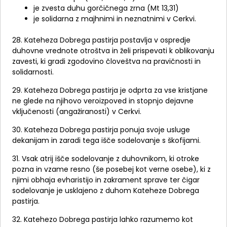
je zvesta duhu gorčičnega zrna (Mt 13,31)
je solidarna z majhnimi in neznatnimi v Cerkvi.
28. Kateheza Dobrega pastirja postavlja v ospredje
duhovne vrednote otroštva in želi prispevati k oblikovanju
zavesti, ki gradi zgodovino človeštva na pravičnosti in
solidarnosti.
29. Kateheza Dobrega pastirja je odprta za vse kristjane
ne glede na njihovo veroizpoved in stopnjo dejavne
vključenosti (angažiranosti) v Cerkvi.
30. Kateheza Dobrega pastirja ponuja svoje usluge
dekanijam in zaradi tega išče sodelovanje s škofijami.
31. Vsak atrij išče sodelovanje z duhovnikom, ki otroke
pozna in vzame resno (še posebej kot verne osebe), ki z
njimi obhaja evharistijo in zakrament sprave ter čigar
sodelovanje je usklajeno z duhom Kateheze Dobrega
pastirja.
32. Katehezo Dobrega pastirja lahko razumemo kot