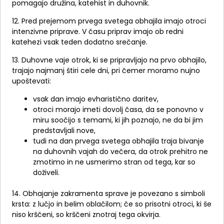
pomagajo družina, katehist in duhovnik.
12. Pred prejemom prvega svetega obhajila imajo otroci
intenzivne priprave. V času priprav imajo ob redni
katehezi vsak teden dodatno srečanje.
13. Duhovne vaje otrok, ki se pripravljajo na prvo obhajilo,
trajajo najmanj štiri cele dni, pri čemer moramo nujno
upoštevati:
vsak dan imajo evharistično daritev,
otroci morajo imeti dovolj časa, da se ponovno v
miru soočijo s temami, ki jih poznajo, ne da bi jim
predstavljali nove,
tudi na dan prvega svetega obhajila traja bivanje
na duhovnih vajah do večera, da otrok prehitro ne
zmotimo in ne usmerimo stran od tega, kar so
doživeli.
14. Obhajanje zakramenta sprave je povezano s simboli
krsta: z lučjo in belim oblačilom; če so prisotni otroci, ki še
niso krščeni, so krščeni znotraj tega okvirja.