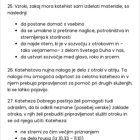
25. Vzroki, zakaj mora katehist sam izdelati materiale, so
naslednji:
da postane domač s vsebino
da se umakne iz pretirane naglice, potrošništva in
stremljenja k storilnosti
da najde ritem, ki je v sozvočju z otrokovim in –
tako verjamemo– z delom Svetega Duha v nas,
da ustvari sozvočje med glavo, roko in srcem.
26. Katehistova nujna naloga je delo z otroki v atriju. Ta
naloga mu omogoča odprtost za celotno katehezo in v
njem prebuja pripravljenost za pomoč pri drugih služenjih,
ki se lahko pojavijo.
27. Kateheza Dobrega pastirja želi pomagati tudi
odraslim, da bi odkrili neznane (posebej verske) zaklade
otroka, v njih želi prebuditi pripravljenost služiti otroku in
se od njega učiti. Kateheza:
ne stremi za čim večjim priznanjem
ne dela hrupa (Iz 10,33 – 11,10)