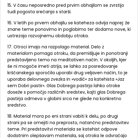
15. V času neposredno pred prvim obhajilom se zvrstijo
tudi pogosta srečanja s starši.
16. V letih po prvem obhajilu se kateheza odvija naprej: že
znane teme ponovimo in poglobimo ter dodamo nove, ki
ustrezajo razvojnemu obdobju otroka.
17. Otroci imajo na razpolago material. Delo z
materialom pomaga otroku, da premišljuje in ponotranji
predstavljeno temo na meditativen način. V okoljih, kjer
še ni mogoče imeti atrija, se lahko za posredovanje
krščanskega sporočila uporabi drug veljaven način, to je
uporaba delovnega zvezka in »vodič« za katehista »Jaz
sem Dobri pastir«. Glas Dobrega pastirja lahko otroke
doseže s pomočjo različnih sredstev, kajti glas Dobrega
pastirja odmeva v globini srca ne glede na konkretno
sredstvo.
18. Material mora po eni strani vabiti k delu, po drugi
strani pa se omejiti na preprosto, natančno predstavitev
teme. Pri predstavitvi materiala se katehist odpove
dodatnim olepšavam materiala, saj otroka le odvračajo