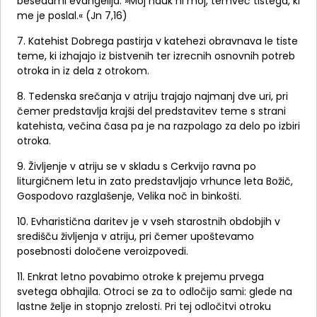
besedami evangelija: »Moj nauk ni moj, temveč tistega, ki
me je poslal.« (Jn 7,16)
7. Katehist Dobrega pastirja v katehezi obravnava le tiste
teme, ki izhajajo iz bistvenih ter izrecnih osnovnih potreb
otroka in iz dela z otrokom.
8. Tedenska srečanja v atriju trajajo najmanj dve uri, pri
čemer predstavlja krajši del predstavitev teme s strani
katehista, večina časa pa je na razpolago za delo po izbiri
otroka.
9. Življenje v atriju se v skladu s Cerkvijo ravna po
liturgičnem letu in zato predstavljajo vrhunce leta Božič,
Gospodovo razglašenje, Velika noč in binkošti.
10. Evharistična daritev je v vseh starostnih obdobjih v
središču življenja v atriju, pri čemer upoštevamo
posebnosti določene veroizpovedi.
11. Enkrat letno povabimo otroke k prejemu prvega
svetega obhajila. Otroci se za to odločijo sami: glede na
lastne želje in stopnjo zrelosti. Pri tej odločitvi otroku