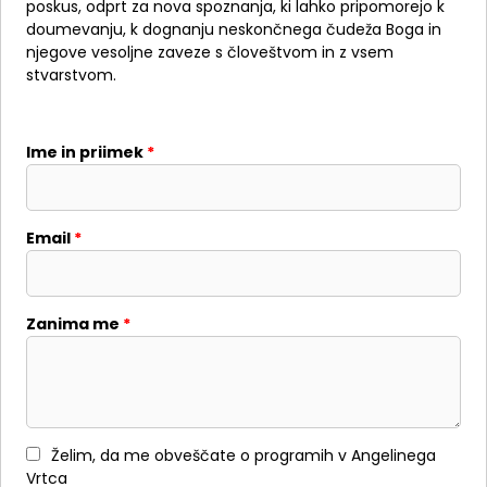
poskus, odprt za nova spoznanja, ki lahko pripomorejo k
doumevanju, k dognanju neskončnega čudeža Boga in
njegove vesoljne zaveze s človeštvom in z vsem
stvarstvom.
Ime in priimek
*
Email
*
Zanima me
*
Želim, da me obveščate o programih v Angelinega
Vrtca