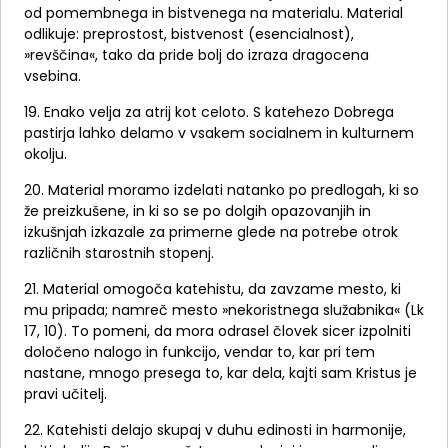
od pomembnega in bistvenega na materialu. Material
odlikuje: preprostost, bistvenost (esencialnost),
»revščina«, tako da pride bolj do izraza dragocena
vsebina.
19. Enako velja za atrij kot celoto. S katehezo Dobrega
pastirja lahko delamo v vsakem socialnem in kulturnem
okolju.
20. Material moramo izdelati natanko po predlogah, ki so
že preizkušene, in ki so se po dolgih opazovanjih in
izkušnjah izkazale za primerne glede na potrebe otrok
različnih starostnih stopenj.
21. Material omogoča katehistu, da zavzame mesto, ki
mu pripada; namreč mesto »nekoristnega služabnika« (Lk
17, 10). To pomeni, da mora odrasel človek sicer izpolniti
določeno nalogo in funkcijo, vendar to, kar pri tem
nastane, mnogo presega to, kar dela, kajti sam Kristus je
pravi učitelj.
22. Katehisti delajo skupaj v duhu edinosti in harmonije,