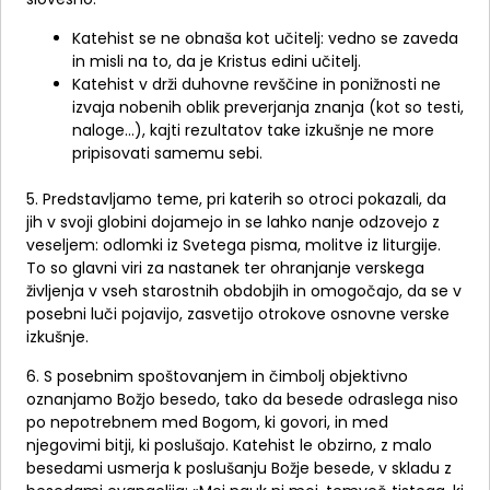
Katehist se ne obnaša kot učitelj: vedno se zaveda
in misli na to, da je Kristus edini učitelj.
Katehist v drži duhovne revščine in ponižnosti ne
izvaja nobenih oblik preverjanja znanja (kot so testi,
naloge…), kajti rezultatov take izkušnje ne more
pripisovati samemu sebi.
5. Predstavljamo teme, pri katerih so otroci pokazali, da
jih v svoji globini dojamejo in se lahko nanje odzovejo z
veseljem: odlomki iz Svetega pisma, molitve iz liturgije.
To so glavni viri za nastanek ter ohranjanje verskega
življenja v vseh starostnih obdobjih in omogočajo, da se v
posebni luči pojavijo, zasvetijo otrokove osnovne verske
izkušnje.
6. S posebnim spoštovanjem in čimbolj objektivno
oznanjamo Božjo besedo, tako da besede odraslega niso
po nepotrebnem med Bogom, ki govori, in med
njegovimi bitji, ki poslušajo. Katehist le obzirno, z malo
besedami usmerja k poslušanju Božje besede, v skladu z